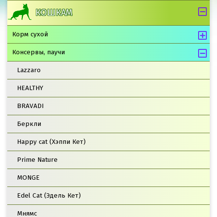
КОШКАМ
Корм сухой
Консервы, паучи
Lazzaro
HEALTHY
BRAVADI
Беркли
Happy cat (Хэппи Кет)
Prime Nature
MONGE
Edel Cat (Эдель Кет)
Мнямс