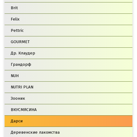
Brit
Felix
Pettric
GOURMET
Др. Клаудер
Грандорф
NUH
NUTRI PLAN
Зооник
ВКУСМЯСИНА
Дарси
Деревенские лакомства