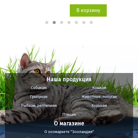
В корзину
Наша продукция
Собакам
Кошкам
Грызунам
Животные, попугаи
Рыбкам, рептилиям
Хорькам
Птицам
О магазине
О зоомаркете "Зооландия"