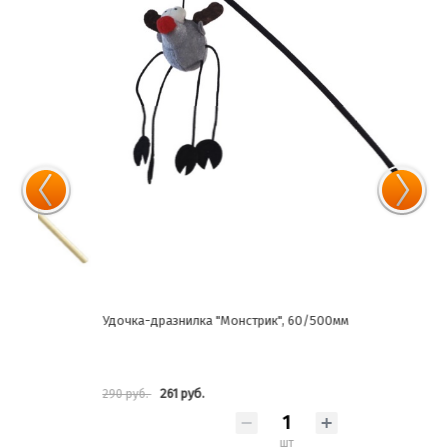
Удочка-дразнилка "Монстрик", 60/500мм
Удоч
261 руб.
290 руб.
334 
шт