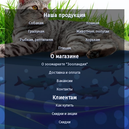
Наша продукция
Собакам
Кошкам
Грызунам
Животные, попугаи
Рыбкам, рептилиям
Хорькам
Птицам
О магазине
О зоомаркете "Зооландия"
Доставка и оплата
Вакансии
Контакты
Клиентам
Как купить
Скидки и акции
Скидки