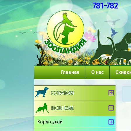
781-782
Главная
О нас
Скидки
СОБАКАМ
КОШКАМ
Корм сухой