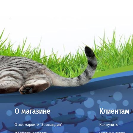
О магазине
Клиентам
О зоомаркете "Зооландия"
Как купить