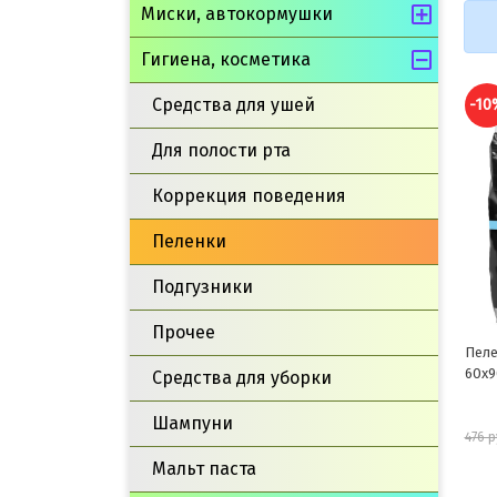
Миски, автокормушки
Гигиена, косметика
Средства для ушей
-10
Для полости рта
Коррекция поведения
Пеленки
Подгузники
Прочее
Пеле
60x9
Средства для уборки
Шампуни
476 р
Мальт паста