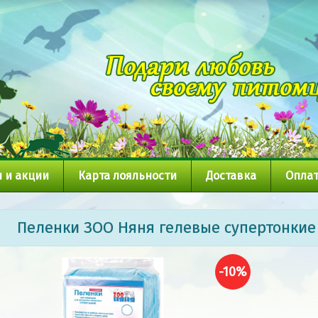
 и акции
Карта лояльности
Доставка
Оплат
Пеленки ЗОО Няня гелевые супертонкие
-10%