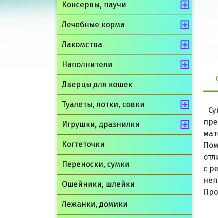
Консервы, паучи
Лечебные корма
Лакомства
Наполнители
Дверцы для кошек
Туалеты, лотки, совки
Су
пре
Игрушки, дразнилки
мат
Когтеточки
Пом
отл
Переноски, сумки
с р
неп
Ошейники, шлейки
Про
Лежанки, домики