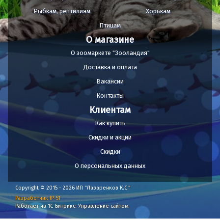
Рыбкам, рептилиям
Хорькам
Птицам
О магазине
О зоомаркете "Зооландия"
Доставка и оплата
Вакансии
Контакты
Клиентам
Как купить
Скидки и акции
Скидки
О персональных данных
Copyright © 2015 - 2026 ИП "Лазаренков К.С."
Разработчик IP-51
Работает на 1С-Битрикс: Управление сайтом.