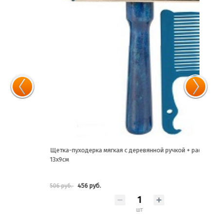
Щетка-пуходерка мягкая с деревянной ручкой + расческа
Щетк
13х9см
(бли
456 руб.
506 руб.
1 673
шт