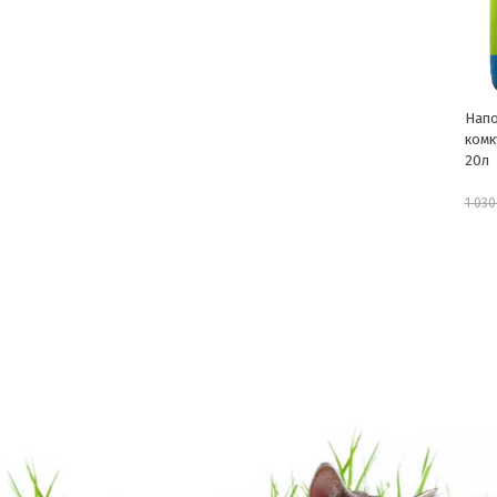
Наполнитель Котяра
Напо
комкующийся классический
древ
20л
876 руб.
1 030 руб.
957 р
шт
В корзину