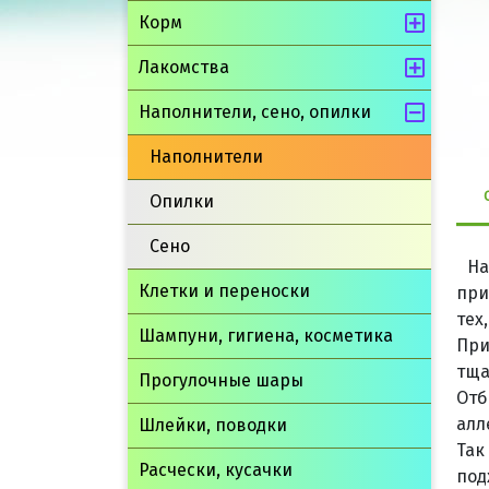
Корм
Лакомства
Наполнители, сено, опилки
Наполнители
Опилки
Сено
На
Клетки и переноски
при
тех
Шампуни, гигиена, косметика
При
тща
Прогулочные шары
Отб
алл
Шлейки, поводки
Так
Расчески, кусачки
под