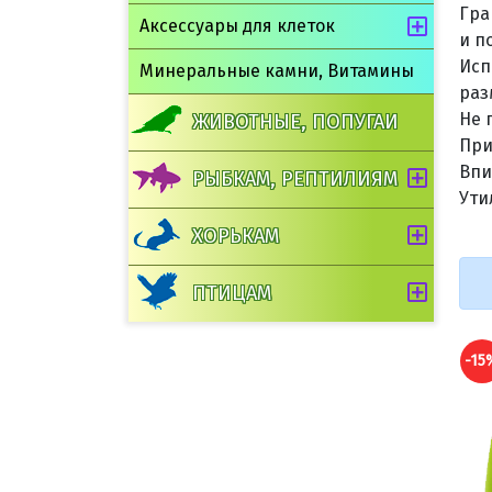
Гра
Аксессуары для клеток
и п
Исп
Минеральные камни, Витамины
раз
Не 
ЖИВОТНЫЕ, ПОПУГАИ
При
Впи
РЫБКАМ, РЕПТИЛИЯМ
Ути
ХОРЬКАМ
ПТИЦАМ
-15%
-15