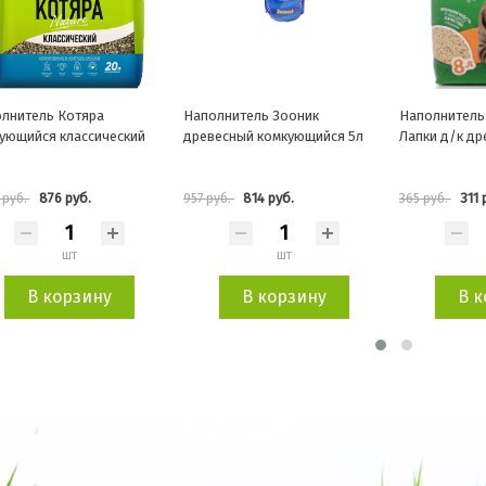
лнитель Зооник
Наполнитель Счастливые
Наполнитель
есный комкующийся 5л
Лапки д/к древесный 8л
древесный ме
30л*9кг
814 руб.
311 руб.
788
уб.
365 руб.
926 руб.
шт
шт
В корзину
В корзину
В к