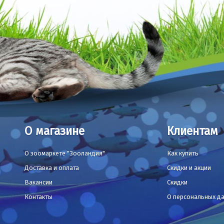
О магазине
Клиентам
О зоомаркете "Зооландия"
Как купить
Доставка и оплата
Скидки и акции
Вакансии
Скидки
Контакты
О персональных д