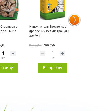
 Зверьё моё
Наполнитель СИ СИ Кэт
Наполнитель Зверьё 
лкие гранулы
Древесный 8л
древесный мелкие гр
10л*2,8кг
 руб.
340 руб.
340 руб.
399 руб.
399 руб.
шт
шт
шт
орзину
В корзину
В корзин