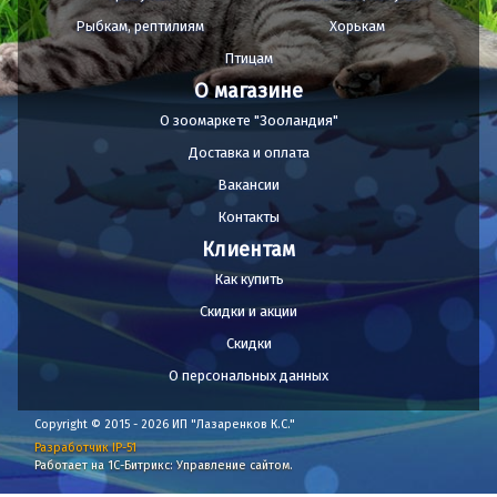
Рыбкам, рептилиям
Хорькам
Птицам
О магазине
О зоомаркете "Зооландия"
Доставка и оплата
Вакансии
Контакты
Клиентам
Как купить
Скидки и акции
Скидки
О персональных данных
Copyright © 2015 - 2026 ИП "Лазаренков К.С."
Разработчик IP-51
Работает на 1С-Битрикс: Управление сайтом.