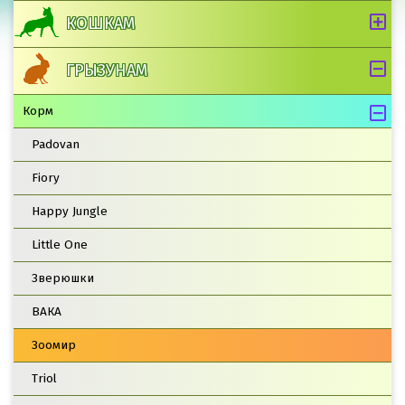
КОШКАМ
ГРЫЗУНАМ
Корм
Padovan
Fiory
Happy Jungle
Little One
Зверюшки
ВАКА
Зоомир
Triol