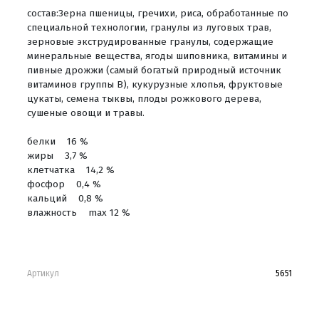
состав:Зерна пшеницы, гречихи, риса, обработанные по
специальной технологии, гранулы из луговых трав,
зерновые экструдированные гранулы, содержащие
минеральные вещества, ягоды шиповника, витамины и
пивные дрожжи (самый богатый природный источник
витаминов группы В), кукурузные хлопья, фруктовые
цукаты, семена тыквы, плоды рожкового дерева,
сушеные овощи и травы.
белки 16 %
жиры 3,7 %
клетчатка 14,2 %
фосфор 0,4 %
кальций 0,8 %
влажность max 12 %
Артикул
5651