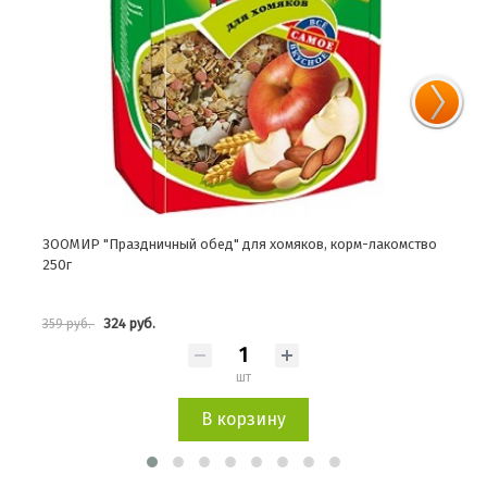
ЗООМИР "Праздничный обед" для хомяков, корм-лакомство
ЗООМ
250г
324 руб.
359 руб.
269 
шт
В корзину