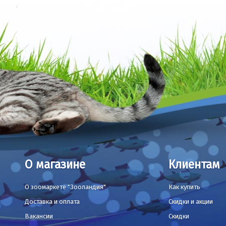
О магазине
Клиентам
О зоомаркете "Зооландия"
Как купить
Доставка и оплата
Скидки и акции
Вакансии
Скидки