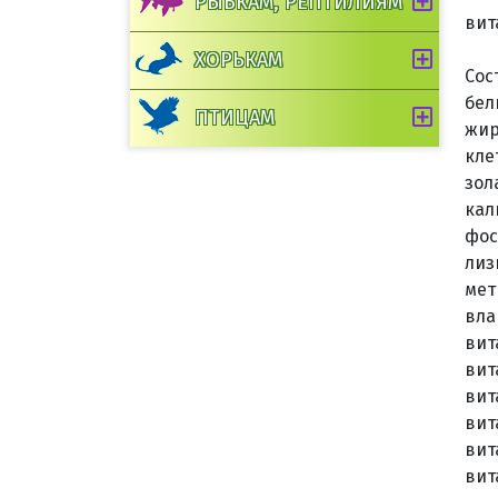
РЫБКАМ, РЕПТИЛИЯМ
вит
ХОРЬКАМ
Сос
бел
ПТИЦАМ
жир
кле
зол
кал
фос
лиз
мет
вла
вит
вит
вит
вита
вит
вит