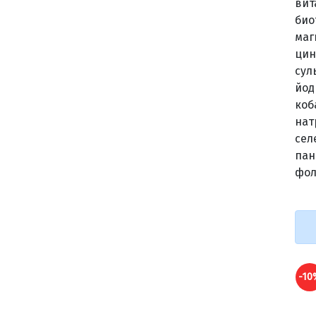
вит
био
магн
цинк
сул
йод
коба
натр
селе
пан
фол
-10%
-10