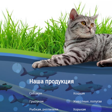
Наша продукция
Собакам
Кошкам
Грызунам
Животные, попугаи
Рыбкам, рептилиям
Хорькам