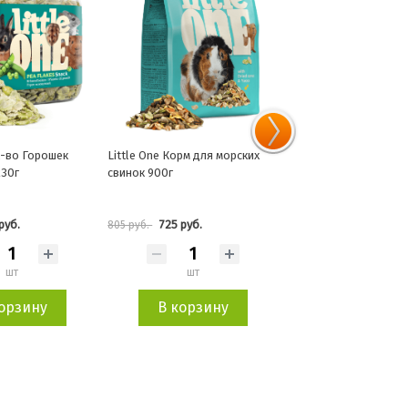
рм для морских
Little One Ветви смородины
Little One лак-во сме
пакет 50г
насекомых 75г
руб.
222 руб.
580 руб.
246 руб.
644 руб.
шт
шт
шт
орзину
В корзину
В корзин