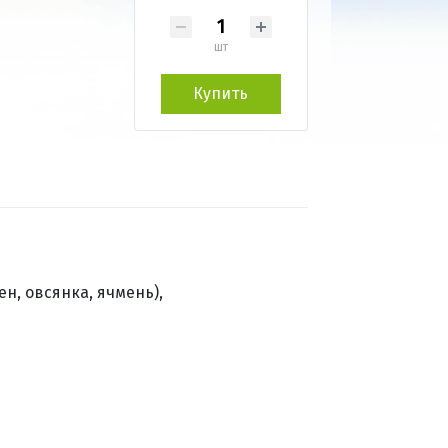
шт
Купить
н, овсянка, ячмень),