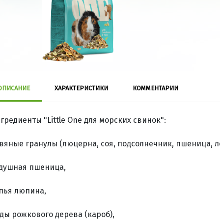
ОПИСАНИЕ
ХАРАКТЕРИСТИКИ
КОММЕНТАРИИ
гредиенты "Little One для морских свинок":
вяные гранулы (люцерна, соя, подсолнечник, пшеница, ле
душная пшеница,
пья люпина,
ды рожкового дерева (кароб),