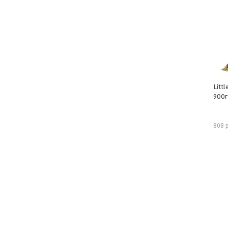
Little One Корм для шиншилл
Litt
900г
видо
728 руб.
808 руб.
318 р
шт
В корзину