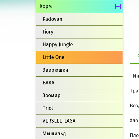
Корм
Padovan
Fiory
Happy Jungle
Little One
Зверюшки
Ин
ВАКА
Тра
Зоомир
Воз
Triol
Хло
VERSELE-LAGA
Мышильд
Пло