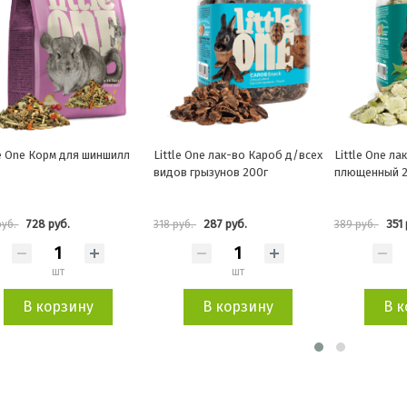
le One лак-во Кароб д/всех
Little One лак-во Горошек
Little One Ко
в грызунов 200г
плющенный 230г
свинок 900г
287 руб.
351 руб.
725 
уб.
389 руб.
805 руб.
шт
шт
В корзину
В корзину
В к