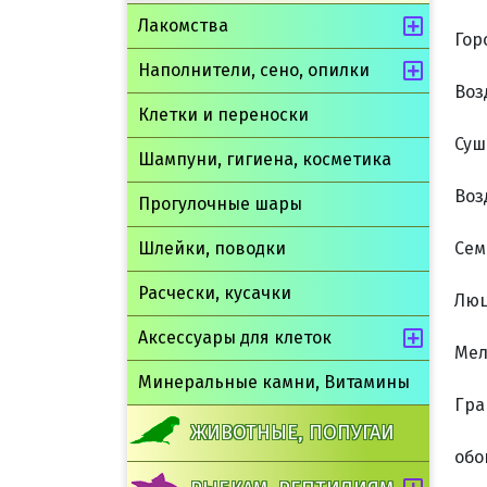
Лакомства
Гор
Наполнители, сено, опилки
Воз
Клетки и переноски
Суш
Шампуни, гигиена, косметика
Воз
Прогулочные шары
Шлейки, поводки
Сем
Расчески, кусачки
Люц
Аксессуары для клеток
Мел
Минеральные камни, Витамины
Гра
ЖИВОТНЫЕ, ПОПУГАИ
обо