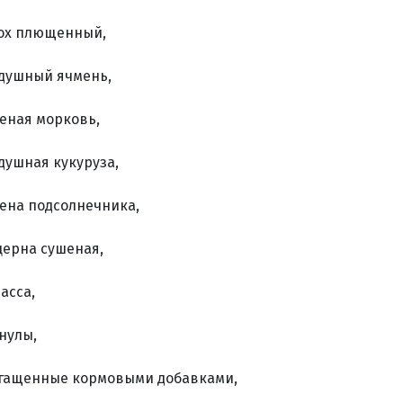
ох плющенный,
душный ячмень,
еная морковь,
душная кукуруза,
ена подсолнечника,
ерна сушеная,
асса,
нулы,
гащенные кормовыми добавками,