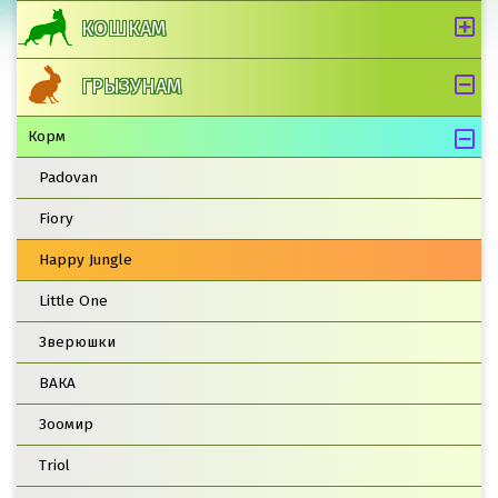
КОШКАМ
ГРЫЗУНАМ
Корм
Padovan
Fiory
Happy Jungle
Little One
Зверюшки
ВАКА
Зоомир
Triol