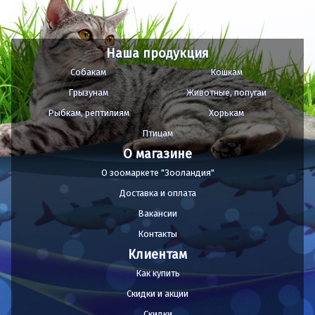
Наша продукция
Собакам
Кошкам
Грызунам
Животные, попугаи
Рыбкам, рептилиям
Хорькам
Птицам
О магазине
О зоомаркете "Зооландия"
Доставка и оплата
Вакансии
Контакты
Клиентам
Как купить
Скидки и акции
Скидки