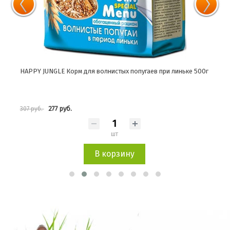
HAPPY JUNGLE Корм для волнистых попугаев при линьке 500г
HAPP
277 руб.
307 руб.
297 
шт
В корзину