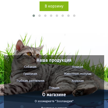
В корзину
Наша продукция
Собакам
Кошкам
Грызунам
Животные, попугаи
Рыбкам, рептилиям
Хорькам
Птицам
О магазине
О зоомаркете "Зооландия"