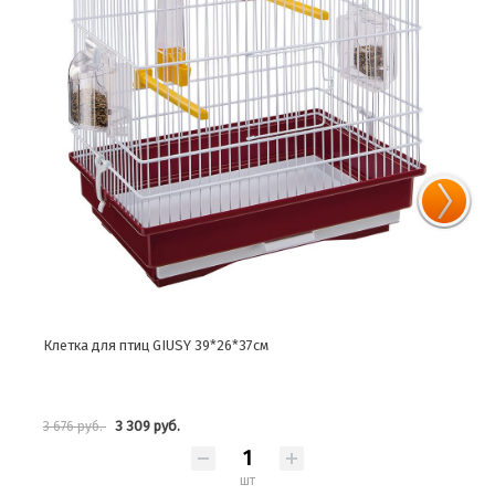
Клетка для птиц GIUSY 39*26*37см
Клет
3 309 руб.
3 676 руб.
26 0
шт