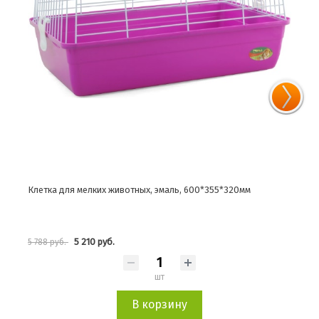
Клетка для мелких животных, эмаль, 600*355*320мм
Клет
5 210 руб.
5 788 руб.
5 18
шт
В корзину