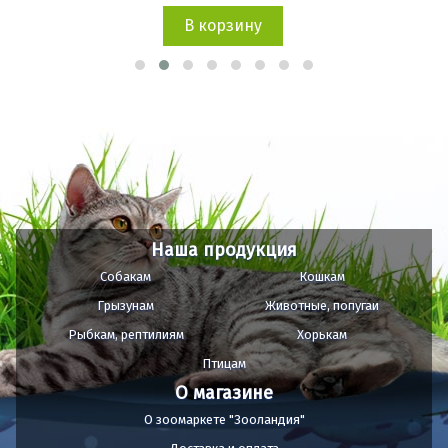
В корзину
Наша продукция
Собакам
Кошкам
Грызунам
Животные, попугаи
Рыбкам, рептилиям
Хорькам
Птицам
О магазине
О зоомаркете "Зооландия"