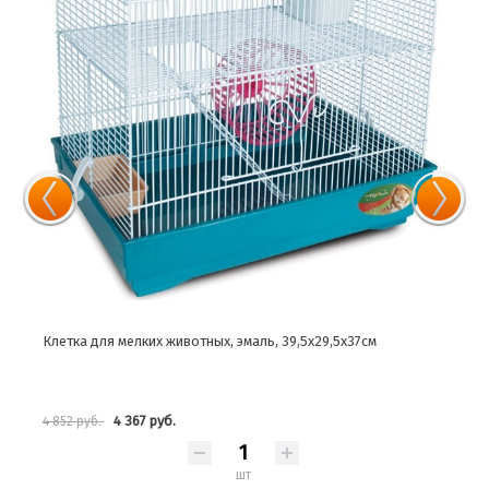
Клетка для мелких животных, эмаль, 39,5х29,5х37см
Клет
4 367 руб.
4 852 руб.
10 9
шт